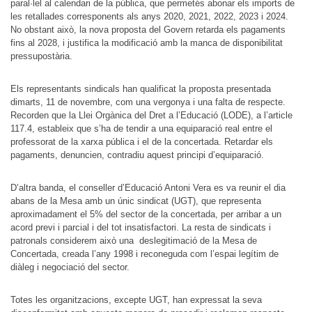
paral·lel al calendari de la pública, que permetés abonar els imports de
les retallades corresponents als anys 2020, 2021, 2022, 2023 i 2024.
No obstant això, la nova proposta del Govern retarda els pagaments
fins al 2028, i justifica la modificació amb la manca de disponibilitat
pressupostària.
Els representants sindicals han qualificat la proposta presentada
dimarts, 11 de novembre, com una vergonya i una falta de respecte.
Recorden que la Llei Orgànica del Dret a l’Educació (LODE), a l’article
117.4, estableix que s’ha de tendir a una equiparació real entre el
professorat de la xarxa pública i el de la concertada. Retardar els
pagaments, denuncien, contradiu aquest principi d’equiparació.
D’altra banda, el conseller d’Educació Antoni Vera es va reunir el dia
abans de la Mesa amb un únic sindicat (UGT), que representa
aproximadament el 5% del sector de la concertada, per arribar a un
acord previ i parcial i del tot insatisfactori. La resta de sindicats i
patronals considerem això una deslegitimació de la Mesa de
Concertada, creada l’any 1998 i reconeguda com l’espai legítim de
diàleg i negociació del sector.
Totes les organitzacions, excepte UGT, han expressat la seva