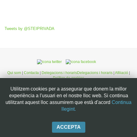
Tweets by @STEIPRIVADA
Qui som
|
Contacta
|
Delegacions i horarisDelegacions i horaris
|
Afiliació
|
Política de cookies
Utilitzem cookies per a assegurar que donem la millor
©STEI Sindicat de treballadores i treballadors de les Illes Balears. C/ Jaume
experiència a l'usuari en el nostre lloc web. Si continua
Ferran, 58. 07004. Palma. Mallorca. Espanya. Telèfon: 34 971 901600. Inscrit
utilitzant aquest lloc assumirem que està d'acord
Continua
al registre de la DG de la Funció Pública de Presidència del Govern
llegint.
d’Espanya, número 49. CIF: G07126956
ACCEPTA